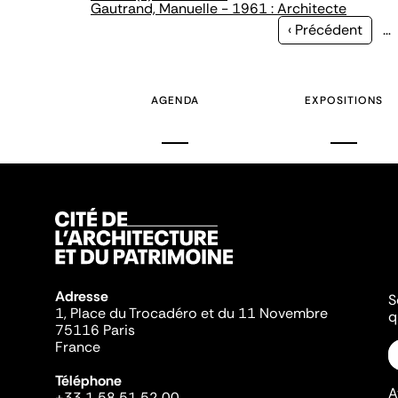
Gautrand, Manuelle - 1961 : Architecte
Page
‹ Précédent
…
précédente
AGENDA
EXPOSITIONS
Adresse
S
1, Place du Trocadéro et du 11 Novembre
q
75116 Paris
France
Téléphone
A
+33 1 58 51 52 00