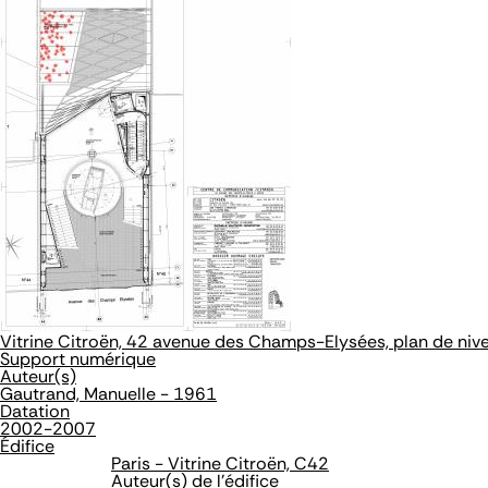
Vitrine Citroën, 42 avenue des Champs-Elysées, plan de niv
Support numérique
Auteur(s)
Gautrand, Manuelle - 1961
Datation
2002-2007
Édifice
Paris - Vitrine Citroën, C42
Auteur(s) de l'édifice