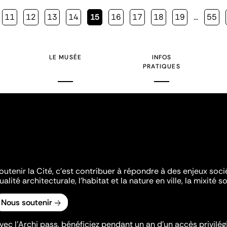
Page
11
Page
12
Page
13
Page
14
Page
15
Page
16
Page
17
Page
18
Page
19
…
Page
55
courante
LE MUSÉE
INFOS
PRATIQUES
outenir la Cité, c'est contribuer à répondre à des enjeux soc
ualité architecturale, l'habitat et la nature en ville, la mixité so
Nous soutenir
vec l’Archi pass, bénéficiez pendant un an d’un accès privilégi