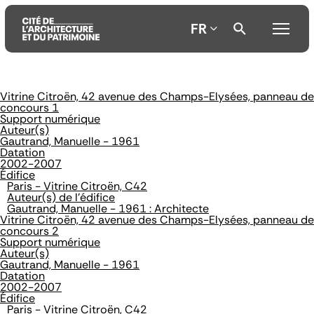
FR
Vitrine Citroën, 42 avenue des Champs-Elysées, panneau de
Aller
Aller
Aller
concours 1
au
au
à
Support numérique
contenu
menu
la
Auteur(s)
principal
principal
recherche
Gautrand, Manuelle - 1961
Datation
2002-2007
Édifice
Paris - Vitrine Citroën, C42
Auteur(s) de l'édifice
Gautrand, Manuelle - 1961 : Architecte
Vitrine Citroën, 42 avenue des Champs-Elysées, panneau de
concours 2
Support numérique
Auteur(s)
Gautrand, Manuelle - 1961
Datation
2002-2007
Édifice
Paris - Vitrine Citroën, C42