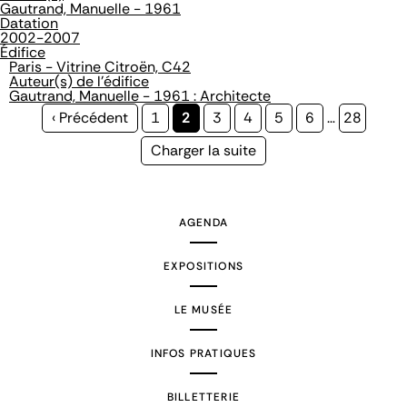
Gautrand, Manuelle - 1961
Datation
2002-2007
Édifice
Paris - Vitrine Citroën, C42
Auteur(s) de l'édifice
Gautrand, Manuelle - 1961 : Architecte
Page
‹ Précédent
Page
1
Page
2
Page
3
Page
4
Page
5
Page
6
…
Page
28
précédente
courante
Page
Charger la suite
suivante
AGENDA
EXPOSITIONS
LE MUSÉE
INFOS PRATIQUES
BILLETTERIE