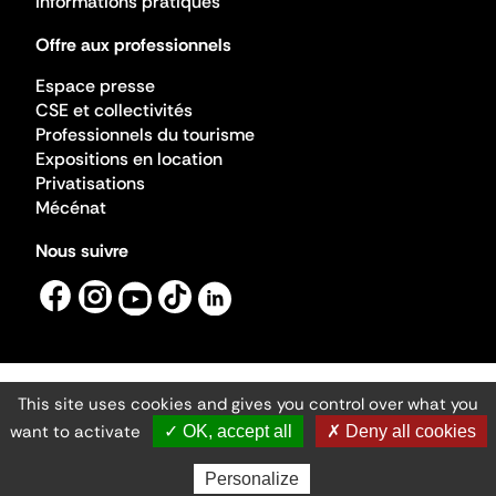
Informations pratiques
Offre aux professionnels
Espace presse
CSE et collectivités
Professionnels du tourisme
Expositions en location
Privatisations
Mécénat
Nous suivre
This site uses cookies and gives you control over what you
Mentions légales
Gestion des cookies
want to activate
✓ OK, accept all
✗ Deny all cookies
Accessibilité numérique
Ministère de la Culture ©2026
- Cité de l'architecture et du patrimoine
Personalize