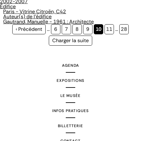
2002-2007
Édifice
Paris - Vitrine Citroën, C42
Auteur(s) de l'édifice
Gautrand, Manuelle - 1961 : Architecte
Page
‹ Précédent
…
Page
6
Page
7
Page
8
Page
9
Page
10
Page
11
…
Page
28
précédente
courante
Page
Charger la suite
suivante
AGENDA
EXPOSITIONS
LE MUSÉE
INFOS PRATIQUES
BILLETTERIE