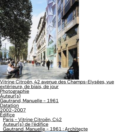
Vitrine Citroën, 42 avenue des Champs-Elysées, vue
extérieure, de biais, de jour
Photographie
Auteur(s)
Gautrand, Manuelle - 1961
Datation
2002-2007
Édifice
Paris - Vitrine Citroën, C42
Auteur(s) de l'édifice
Gautrand, Manuelle - 1961 : Architecte