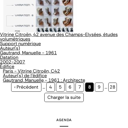
Vitrine Citroën, 42 avenue des Champs-Elysées, études
volumétriques
Support numérique
Auteur(s)
Gautrand, Manuelle - 1961
Datation
2002-2007
Édifice
Paris - Vitrine Citroën, C42
Auteur(s) de l'édifice
Gautrand, Manuelle - 1961 : Architecte
Page
‹ Précédent
…
Page
4
Page
5
Page
6
Page
7
Page
8
Page
9
…
Page
28
précédente
courante
Page
Charger la suite
suivante
AGENDA