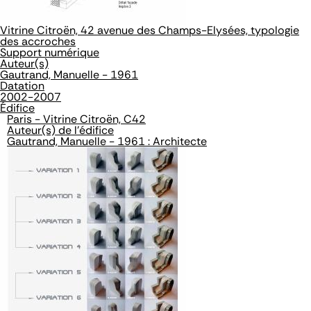
Vitrine Citroën, 42 avenue des Champs-Elysées, typologie
des accroches
Support numérique
Auteur(s)
Gautrand, Manuelle - 1961
Datation
2002-2007
Édifice
Paris - Vitrine Citroën, C42
Auteur(s) de l'édifice
Gautrand, Manuelle - 1961 : Architecte