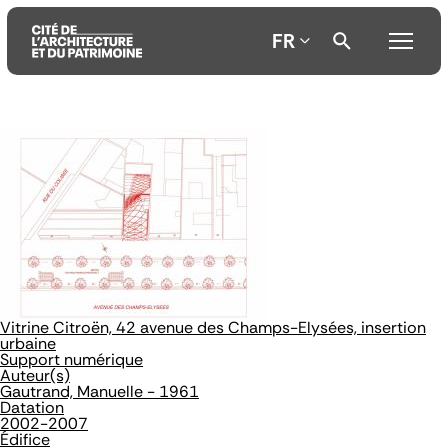
FR
Aller
Aller
Aller
au
au
à
contenu
menu
la
principal
principal
recherche
Vitrine Citroën, 42 avenue des Champs-Elysées, insertion
urbaine
Support numérique
Auteur(s)
Gautrand, Manuelle - 1961
Datation
2002-2007
Édifice