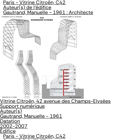
Paris - Vitrine Citroën, C42
Auteur(s) de l'édifice
Gautrand, Manuelle - 1961 : Architecte
Vitrine Citroën, 42 avenue des Champs-Elysées
Support numérique
Auteur(s)
Gautrand, Manuelle - 1961
Datation
2002-2007
Édifice
Paris - Vitrine Citroën, C42