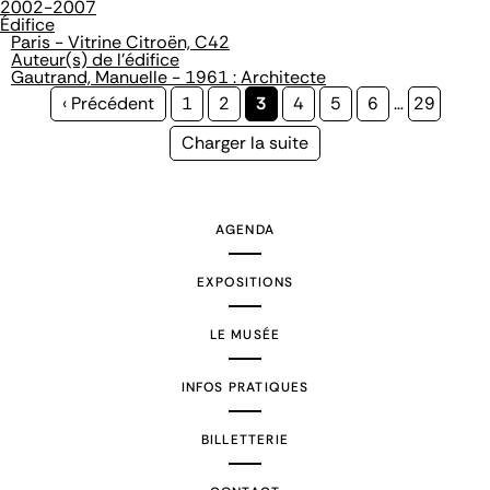
2002-2007
Édifice
Paris - Vitrine Citroën, C42
Auteur(s) de l'édifice
Gautrand, Manuelle - 1961 : Architecte
Page
‹ Précédent
Page
1
Page
2
Page
3
Page
4
Page
5
Page
6
…
Page
29
précédente
courante
Page
Charger la suite
suivante
AGENDA
EXPOSITIONS
LE MUSÉE
INFOS PRATIQUES
BILLETTERIE