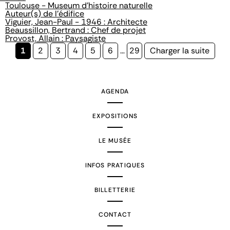
Toulouse - Museum d'histoire naturelle
Auteur(s) de l'édifice
Viguier, Jean-Paul - 1946 : Architecte
Beaussillon, Bertrand : Chef de projet
Provost, Allain : Paysagiste
Page
1
Page
2
Page
3
Page
4
Page
5
Page
6
…
Page
29
Page
Charger la suite
courante
suivante
AGENDA
EXPOSITIONS
LE MUSÉE
INFOS PRATIQUES
BILLETTERIE
CONTACT