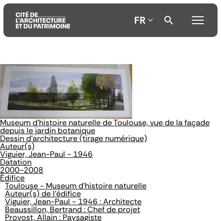
FR
Aller
Aller
Aller
au
au
à
contenu
menu
la
principal
principal
recherche
Museum d'histoire naturelle de Toulouse, vue de la façade
depuis le jardin botanique
Dessin d'architecture (tirage numérique)
Auteur(s)
Viguier, Jean-Paul - 1946
Datation
2000-2008
Édifice
Toulouse - Museum d'histoire naturelle
Auteur(s) de l'édifice
Viguier, Jean-Paul - 1946 : Architecte
Beaussillon, Bertrand : Chef de projet
Provost, Allain : Paysagiste