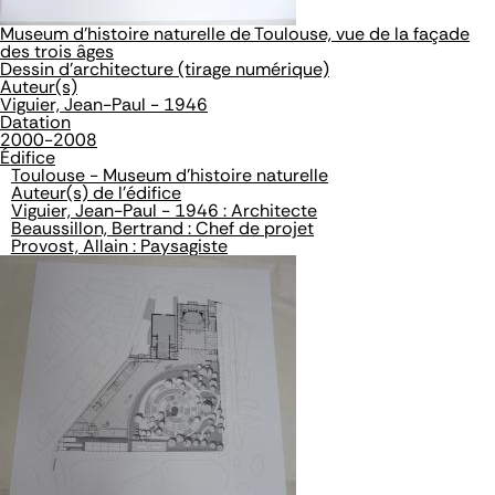
Museum d'histoire naturelle de Toulouse, vue de la façade
des trois âges
Dessin d'architecture (tirage numérique)
Auteur(s)
Viguier, Jean-Paul - 1946
Datation
2000-2008
Édifice
Toulouse - Museum d'histoire naturelle
Auteur(s) de l'édifice
Viguier, Jean-Paul - 1946 : Architecte
Beaussillon, Bertrand : Chef de projet
Provost, Allain : Paysagiste