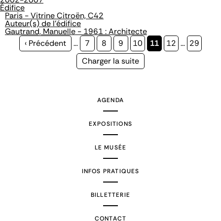
Édifice
Paris - Vitrine Citroën, C42
Auteur(s) de l'édifice
Gautrand, Manuelle - 1961 : Architecte
Page
‹ Précédent
…
Page
7
Page
8
Page
9
Page
10
Page
11
Page
12
…
Page
29
précédente
courante
Page
Charger la suite
suivante
AGENDA
EXPOSITIONS
LE MUSÉE
INFOS PRATIQUES
BILLETTERIE
CONTACT