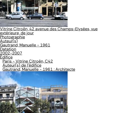
Vitrine Citroën, 42 avenue des Champs-Elysées, vue
extérieure, de jour
Photographie
Auteur(s)
Gautrand, Manuelle - 1961
Datation
2002-2007
Édifice
Paris - Vitrine Citroën, C42
Auteur(s) de l'édifice
Gautrand, Manuelle - 1961 : Architecte