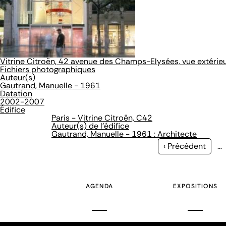
Vitrine Citroën, 42 avenue des Champs-Elysées, vue extérieu
Fichiers photographiques
Auteur(s)
Gautrand, Manuelle - 1961
Datation
2002-2007
Édifice
Paris - Vitrine Citroën, C42
Auteur(s) de l'édifice
Gautrand, Manuelle - 1961 : Architecte
Page
‹ Précédent
…
précédente
AGENDA
EXPOSITIONS