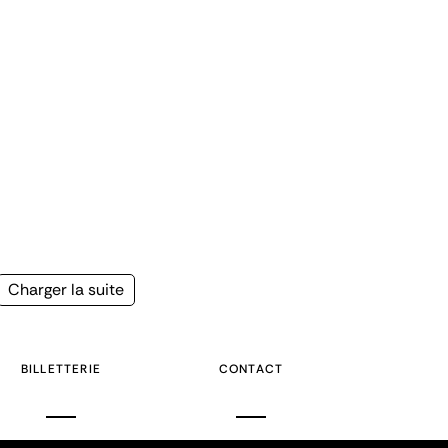
Page
Charger la suite
suivante
BILLETTERIE
CONTACT