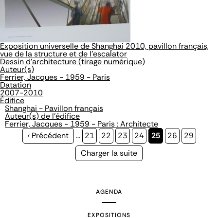
Exposition universelle de Shanghai 2010, pavillon français,
vue de la structure et de l'escalator
Dessin d'architecture (tirage numérique)
Auteur(s)
Ferrier, Jacques - 1959 - Paris
Datation
2007-2010
Édifice
Shanghai - Pavillon français
Auteur(s) de l'édifice
Ferrier, Jacques - 1959 - Paris : Architecte
Page
‹ Précédent
…
Page
21
Page
22
Page
23
Page
24
Page
25
Page
26
Page
29
précédente
courante
Page
Charger la suite
suivante
AGENDA
EXPOSITIONS