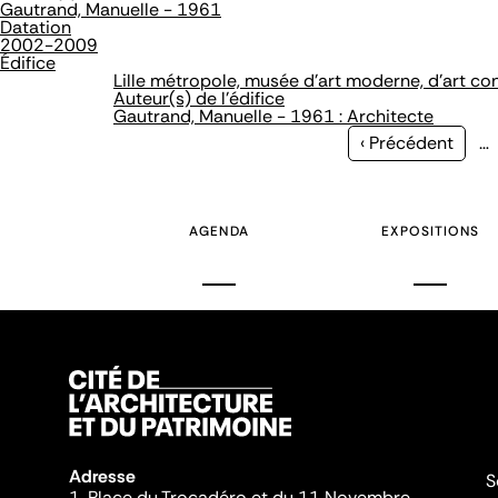
Gautrand, Manuelle - 1961
Datation
2002-2009
Édifice
Lille métropole, musée d'art moderne, d'art co
Auteur(s) de l'édifice
Gautrand, Manuelle - 1961 : Architecte
Page
‹ Précédent
…
précédente
AGENDA
EXPOSITIONS
Adresse
S
1, Place du Trocadéro et du 11 Novembre