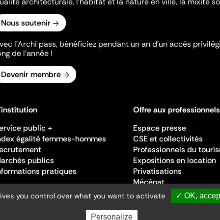
ualité architecturale, l'habitat et la nature en ville, la mixité so
Nous soutenir
vec l’Archi pass, bénéficiez pendant un an d’un accès privilégi
ong de l’année !
Devenir membre
'institution
Offre aux professionnels
ervice public +
Espace presse
ndex égalité femmes-hommes
CSE et collectivités
ecrutement
Professionnels du touri
archés publics
Expositions en location
nformations pratiques
Privatisations
Mécénat
gives you control over what you want to activate
✓ OK, accept
Personalize