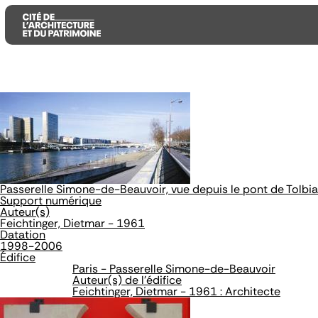
Aller
Aller
Aller
au
au
à
contenu
menu
la
principal
principal
recherche
Passerelle Simone-de-Beauvoir, vue depuis le pont de Tolbi
Support numérique
Auteur(s)
Feichtinger, Dietmar - 1961
Datation
1998-2006
Édifice
Paris - Passerelle Simone-de-Beauvoir
Auteur(s) de l'édifice
Feichtinger, Dietmar - 1961 : Architecte