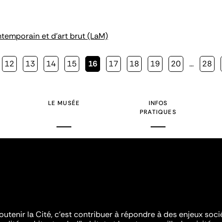
ntemporain et d'art brut (LaM)
Page
12
Page
13
Page
14
Page
15
Page
16
Page
17
Page
18
Page
19
Page
20
…
Page
28
courante
LE MUSÉE
INFOS
PRATIQUES
outenir la Cité, c'est contribuer à répondre à des enjeux soc