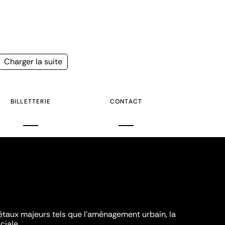
Page
Charger la suite
suivante
BILLETTERIE
CONTACT
iétaux majeurs tels que l'aménagement urbain, la
ciale.