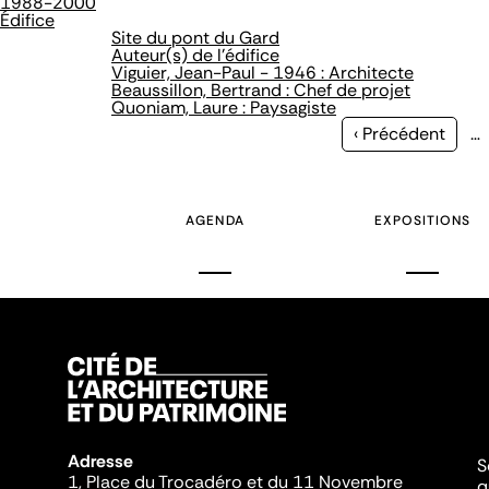
1988-2000
Édifice
Site du pont du Gard
Auteur(s) de l'édifice
Viguier, Jean-Paul - 1946 : Architecte
Beaussillon, Bertrand : Chef de projet
Quoniam, Laure : Paysagiste
Page
‹ Précédent
…
précédente
AGENDA
EXPOSITIONS
Adresse
S
1, Place du Trocadéro et du 11 Novembre
q