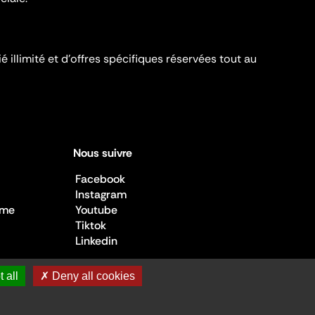
é illimité et d’offres spécifiques réservées tout au
Nous suivre
Facebook
Instagram
sme
Youtube
Tiktok
Linkedin
 all
✗ Deny all cookies
 de la Culture ©2026
- Cité de l'architecture et du patrimoine