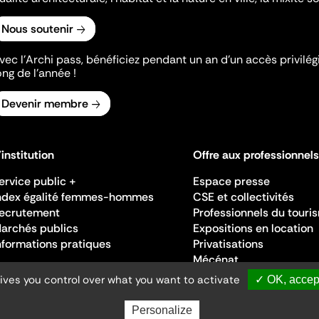
Nous soutenir
vec l’Archi pass, bénéficiez pendant un an d’un accès privilégi
ong de l’année !
Devenir membre
'institution
Offre aux professionnels
ervice public +
Espace presse
ndex égalité femmes-hommes
CSE et collectivités
ecrutement
Professionnels du touri
archés publics
Expositions en location
nformations pratiques
Privatisations
Mécénat
gives you control over what you want to activate
✓ OK, accept
Personalize
Ministère