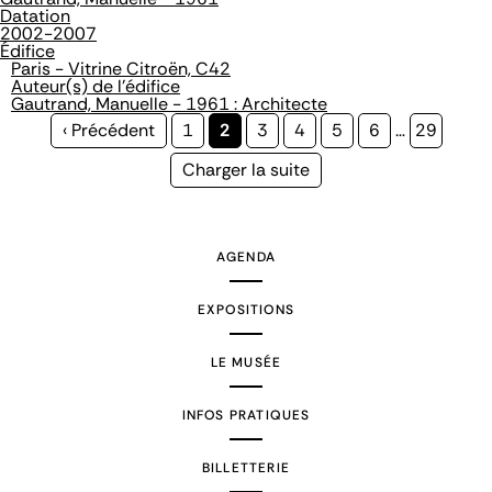
Datation
2002-2007
Édifice
Paris - Vitrine Citroën, C42
Auteur(s) de l'édifice
Gautrand, Manuelle - 1961 : Architecte
Page
‹ Précédent
Page
1
Page
2
Page
3
Page
4
Page
5
Page
6
…
Page
29
précédente
courante
Page
Charger la suite
suivante
AGENDA
EXPOSITIONS
LE MUSÉE
INFOS PRATIQUES
BILLETTERIE