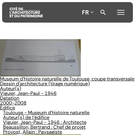
FR
Aller
Aller
Aller
au
au
à
contenu
menu
la
principal
principal
recherche
Museum d'histoire naturelle de Toulouse, coupe transversale
Dessin d'architecture (tirage numérique)
Auteur(s)
Viguier, Jean-Paul - 1946
Datation
2000-2008
Édifice
Toulouse - Museum d'histoire naturelle
Auteur(s) de l'édifice
Viguier, Jean-Paul - 1946 : Architecte
Beaussillon, Bertrand : Chef de projet
Provost, Allain : Paysagiste