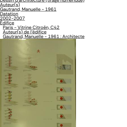
Dessin d'architecture (tirage numérique)
Auteur(s)
Gautrand, Manuelle - 1961
Datation
2002-2007
Édifice
Paris - Vitrine Citroën, C42
Auteur(s) de l'édifice
Gautrand, Manuelle - 1961 : Architecte