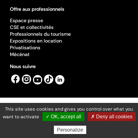
Offre aux professionnels
Espace presse
CSE et collectivités
Professionnels du tourisme
Expositions en location
Privatisations
Mécénat
Nous suivre
This site uses cookies and gives you control over what you
Mentions légales
Gestion des cookies
want to activate
✓ OK, accept all
✗ Deny all cookies
Accessibilité numérique
Ministère de la Culture ©2026
- Cité de l'architecture et du patrimoine
Personalize