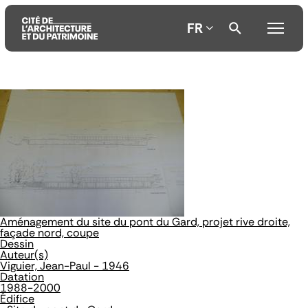
FR
Aller
Aller
Aller
au
au
à
contenu
menu
la
principal
principal
recherche
Aménagement du site du pont du Gard, projet rive droite,
façade nord, coupe
Dessin
Auteur(s)
Viguier, Jean-Paul - 1946
Datation
1988-2000
Édifice