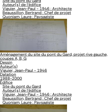
Site du pont du Gard
Auteur(s) de l'édifice
Viguier, Jean-Paul - 1946 : Architecte
Beaussillon, Bertrand : Chef de projet
Quoniam, Laure : Paysagiste
Aménagement du site du pont du Gard, projet rive gauche,
coupes A, B, G
Dessin
Auteur(s)
Viguier, Jean-Paul - 1946
Datation
1988-2000
Édifice
Site du pont du Gard
Auteur(s) de l'édifice
Viguier, Jean-Paul - 1946 : Architecte
Beaussillon, Bertrand : Chef de projet
Quoniam, Laure : Paysagiste