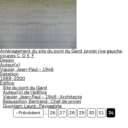
Aménagement du site du pont du Gard, projet rive gauche,
coupes C, D, E, F
Dessin
Auteur(s)
Viguier, Jean-Paul - 1946
Datation
1988-2000
Édifice
Site du pont du Gard
Auteur(s) de l'édifice
Viguier, Jean-Paul - 1946 : Architecte
Beaussillon, Bertrand : Chef de projet
Quoniam, Laure : Paysagiste
Page
‹ Précédent
…
Page
26
Page
27
Page
28
Page
29
Page
30
Page
31
Page
34
précédente
courante