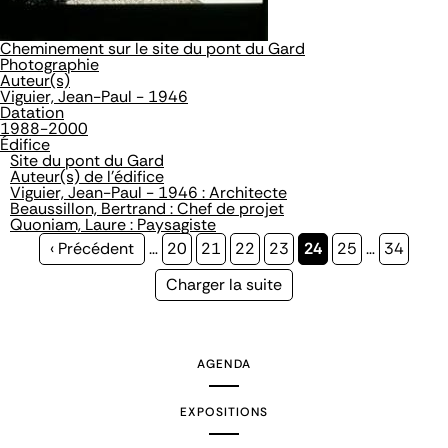
Cheminement sur le site du pont du Gard
Photographie
Auteur(s)
Viguier, Jean-Paul - 1946
Datation
1988-2000
Édifice
Site du pont du Gard
Auteur(s) de l'édifice
Viguier, Jean-Paul - 1946 : Architecte
Beaussillon, Bertrand : Chef de projet
Quoniam, Laure : Paysagiste
Page
‹ Précédent
…
Page
20
Page
21
Page
22
Page
23
Page
24
Page
25
…
Page
34
précédente
courante
Page
Charger la suite
suivante
AGENDA
EXPOSITIONS