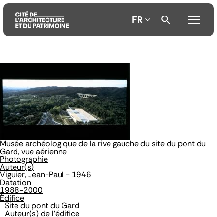
FR
Aller
Aller
Aller
au
au
à
contenu
menu
la
principal
principal
recherche
Musée archéologique de la rive gauche du site du pont du
Gard, vue aérienne
Photographie
Auteur(s)
Viguier, Jean-Paul - 1946
Datation
1988-2000
Édifice
Site du pont du Gard
Auteur(s) de l'édifice