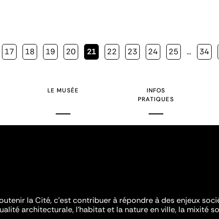
Page
17
Page
18
Page
19
Page
20
Page
21
Page
22
Page
23
Page
24
Page
25
…
Page
34
courante
LE MUSÉE
INFOS
PRATIQUES
outenir la Cité, c'est contribuer à répondre à des enjeux soc
ualité architecturale, l'habitat et la nature en ville, la mixité so