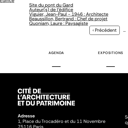
Édifice
Site du pont du Gard
Auteur(s) de l'édifice
Viguier, Jean-Paul - 1946 : Architecte
Beaussillon, Bertrand : Chef de projet
Quoniam, Laure : Paysagiste
Page
‹ Précédent
…
précédente
AGENDA
EXPOSITIONS
Adresse
S
1, Place du Trocadéro et du 11 Novembre
q
75116 Paris