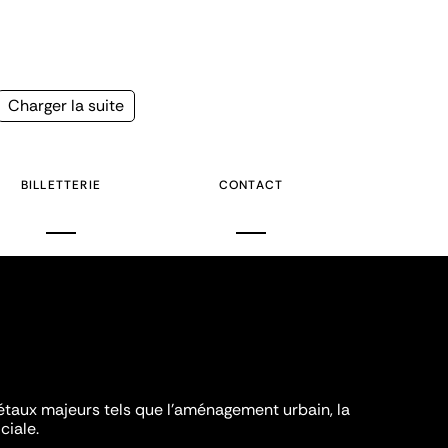
Page
Charger la suite
suivante
BILLETTERIE
CONTACT
iétaux majeurs tels que l'aménagement urbain, la
ciale.