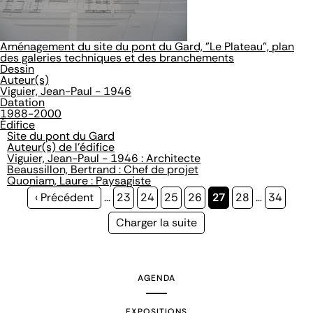
Aménagement du site du pont du Gard, "Le Plateau", plan
des galeries techniques et des branchements
Dessin
Auteur(s)
Viguier, Jean-Paul - 1946
Datation
1988-2000
Édifice
Site du pont du Gard
Auteur(s) de l'édifice
Viguier, Jean-Paul - 1946 : Architecte
Beaussillon, Bertrand : Chef de projet
Quoniam, Laure : Paysagiste
Page
‹ Précédent
…
Page
23
Page
24
Page
25
Page
26
Page
27
Page
28
…
Page
34
précédente
courante
Page
Charger la suite
suivante
AGENDA
EXPOSITIONS