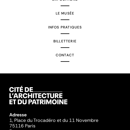
LE MUSÉE
INFOS PRATIQUES
BILLETTERIE
CONTACT
Adresse
1, Place du Trocadéro et du 11 Novembre
75116 Paris