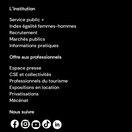
L'institution
Service public +
Index égalité femmes-hommes
Recrutement
Marchés publics
Informations pratiques
Offre aux professionnels
Espace presse
CSE et collectivités
Professionnels du tourisme
Expositions en location
Privatisations
Mécénat
Nous suivre