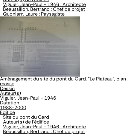
Viguier, Jean-Paul - 1946 : Architecte
Beaussillon, Bertrand : Chef de projet
Quoniam, Laure : Paysagiste
Aménagement du site du pont du Gard, "Le Plateau", plan
masse
Dessin
Auteur(s)
Viguier, Jean-Paul - 1946
Datation
1988-2000
Édifice
Site du pont du Gard
Auteur(s) de l'édifice
Viguier, Jean-Paul - 1946 : Architecte
Beaussillon, Bertrand : Chef de projet