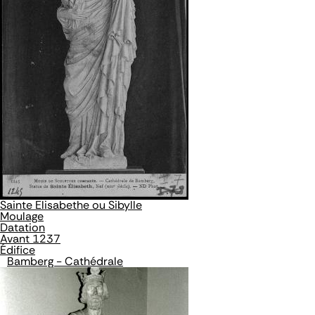
Sainte Elisabethe ou Sibylle
Moulage
Datation
Avant 1237
Édifice
Bamberg - Cathédrale