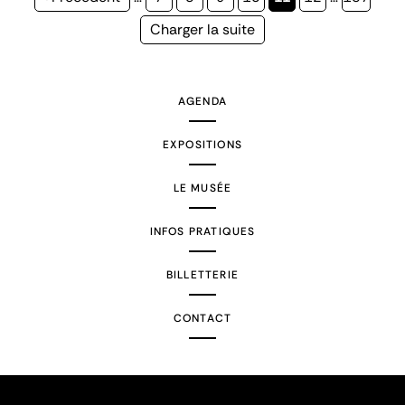
précédente
courante
Page
Charger la suite
suivante
AGENDA
EXPOSITIONS
LE MUSÉE
INFOS PRATIQUES
BILLETTERIE
CONTACT