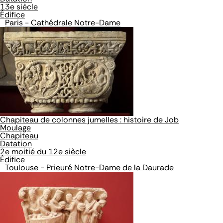
13e siècle
Édifice
Paris - Cathédrale Notre-Dame
Chapiteau de colonnes jumelles : histoire de Job
Moulage
Chapiteau
Datation
2e moitié du 12e siècle
Édifice
Toulouse - Prieuré Notre-Dame de la Daurade