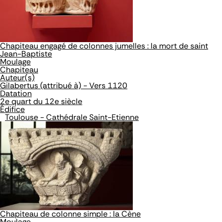
Chapiteau engagé de colonnes jumelles : la mort de saint
Jean-Baptiste
Moulage
Chapiteau
Auteur(s)
Gilabertus (attribué à) - Vers 1120
Datation
2e quart du 12e siècle
Édifice
Toulouse - Cathédrale Saint-Etienne
Chapiteau de colonne simple : la Cène
Moulage