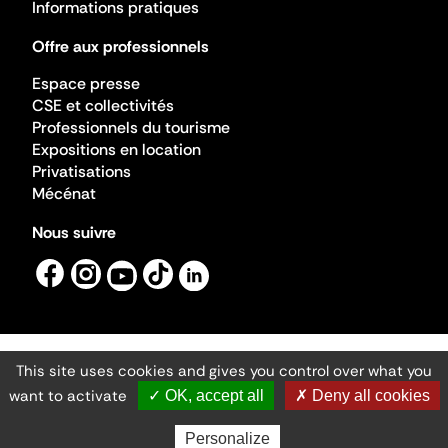
Informations pratiques
Offre aux professionnels
Espace presse
CSE et collectivités
Professionnels du tourisme
Expositions en location
Privatisations
Mécénat
Nous suivre
This site uses cookies and gives you control over what you
Mentions légales
Gestion des cookies
want to activate
✓ OK, accept all
✗ Deny all cookies
Accessibilité numérique
Ministère de la Culture ©2026
- Cité de l'architecture et du patrimoine
Personalize