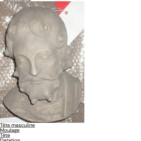
Tête masculine
Moulage
Tête
Datation