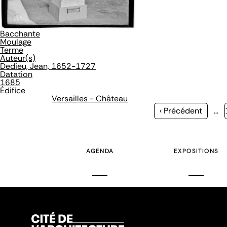
Bacchante
Moulage
Terme
Auteur(s)
Dedieu, Jean, 1652-1727
Datation
1685
Édifice
Versailles - Château
Page
‹ Précédent
…
précédente
AGENDA
EXPOSITIONS