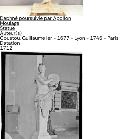
Daphné poursuivie par Apollon
Moulage
Statue
Auteur(s)
Coustou, Guillaume Ier - 1677 - Lyon - 1746 - Paris
Datation
1712