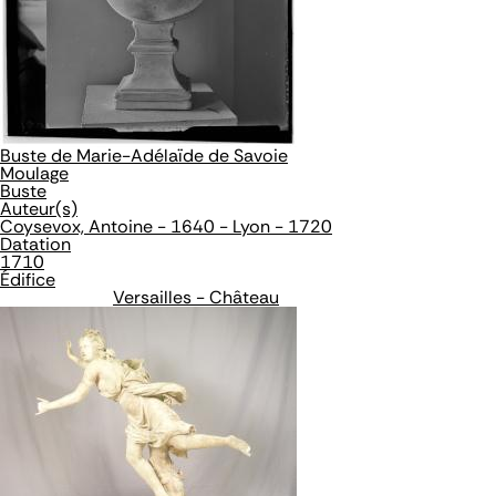
Buste de Marie-Adélaïde de Savoie
Moulage
Buste
Auteur(s)
Coysevox, Antoine - 1640 - Lyon - 1720
Datation
1710
Édifice
Versailles - Château