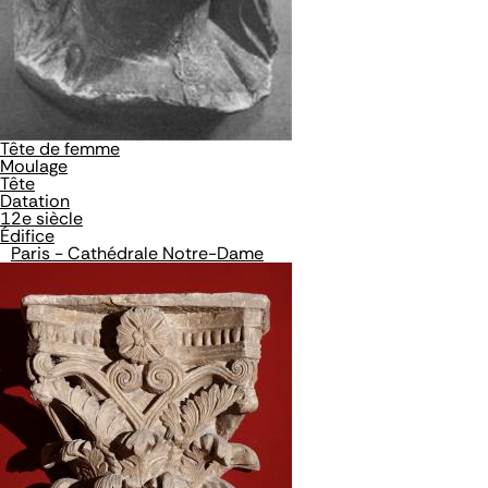
Tête de femme
Moulage
Tête
Datation
12e siècle
Édifice
Paris - Cathédrale Notre-Dame