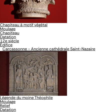
Chapiteau à motif végétal
Moulage
Chapiteau
Datation
12e siècle
Édifice
Carcassonne - Ancienne cathédrale Saint-Nazaire
Légende du moine Théophile
Moulage
Relief
Datation