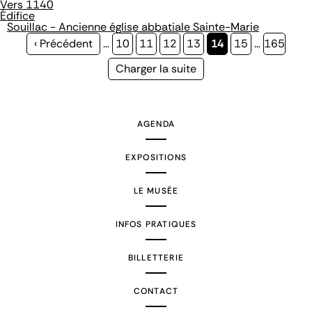
Vers 1140
Édifice
Souillac - Ancienne église abbatiale Sainte-Marie
Page
‹ Précédent
…
Page
10
Page
11
Page
12
Page
13
Page
14
Page
15
…
Page
165
précédente
courante
Page
Charger la suite
suivante
AGENDA
EXPOSITIONS
LE MUSÉE
INFOS PRATIQUES
BILLETTERIE
CONTACT