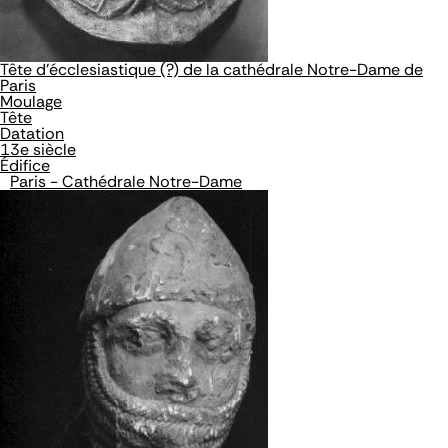
Tête d'écclesiastique (?) de la cathédrale Notre-Dame de
Paris
Moulage
Tête
Datation
13e siècle
Édifice
Paris - Cathédrale Notre-Dame