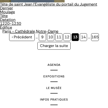
Tête de saint Jean l'Evangéliste du portail du Jugement
Dernier
Moulage
Tête
Datation
1220-1230
Édifice
Paris - Cathédrale Notre-Dame
Page
‹ Précédent
…
Page
9
Page
10
Page
11
Page
12
Page
13
Page
14
…
Page
165
précédente
courante
Page
Charger la suite
suivante
AGENDA
EXPOSITIONS
LE MUSÉE
INFOS PRATIQUES