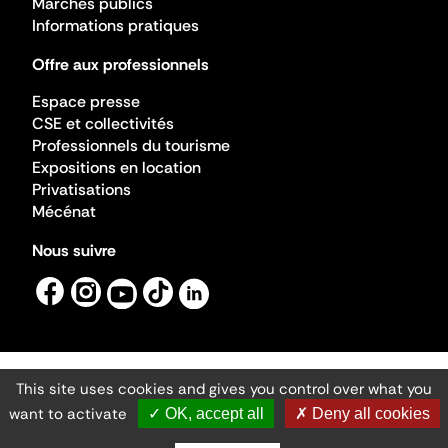
Marchés publics
Informations pratiques
Offre aux professionnels
Espace presse
CSE et collectivités
Professionnels du tourisme
Expositions en location
Privatisations
Mécénat
Nous suivre
This site uses cookies and gives you control over what you
Mentions légales
Gestion des cookies
want to activate
✓ OK, accept all
✗ Deny all cookies
Accessibilité numérique
Ministère de la Culture ©2026
- Cité de l'architecture et du patrimoine