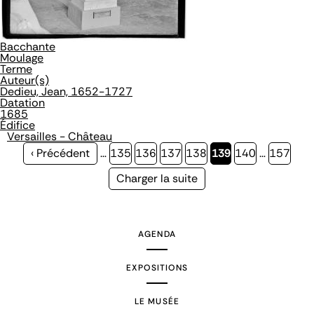
Bacchante
Moulage
Terme
Auteur(s)
Dedieu, Jean, 1652-1727
Datation
1685
Édifice
Versailles - Château
Page
‹ Précédent
…
Page
135
Page
136
Page
137
Page
138
Page
139
Page
140
…
Page
157
précédente
courante
Page
Charger la suite
suivante
AGENDA
EXPOSITIONS
LE MUSÉE