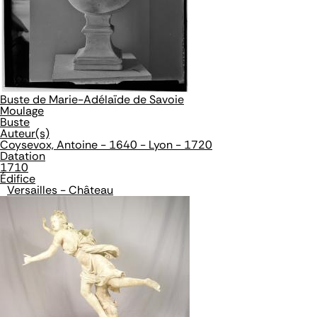
Buste de Marie-Adélaïde de Savoie
Moulage
Buste
Auteur(s)
Coysevox, Antoine - 1640 - Lyon - 1720
Datation
1710
Édifice
Versailles - Château