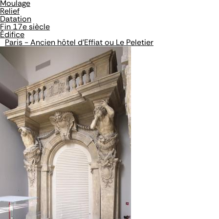
Moulage
Relief
Datation
Fin 17e siècle
Édifice
Paris - Ancien hôtel d'Effiat ou Le Peletier