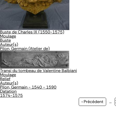
Buste de Charles IX (1550-1575)
Moulage
Buste
Auteur(s)
Pilon, Germain (Atelier de)
Transi du tombeau de Valentine Balbiani
Moulage
Relief
Auteur(s)
Pilon, Germain - 1540 - 1590
Datation
1574-1575
Page
‹ Précédent
…
précédente