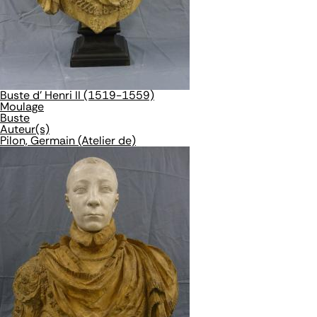
Buste d' Henri II (1519-1559)
Moulage
Buste
Auteur(s)
Pilon, Germain (Atelier de)