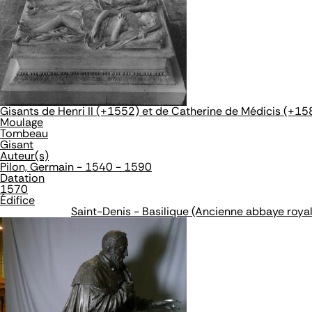
Gisants de Henri II (+1552) et de Catherine de Médicis (+15
Moulage
Tombeau
Gisant
Auteur(s)
Pilon, Germain - 1540 - 1590
Datation
1570
Édifice
Saint-Denis - Basilique (Ancienne abbaye roya