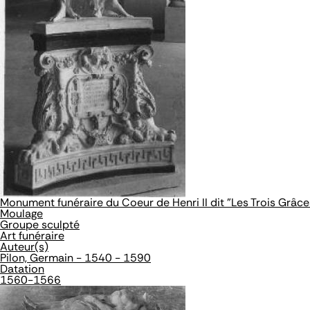
Monument funéraire du Coeur de Henri II dit "Les Trois Grâce
Moulage
Groupe sculpté
Art funéraire
Auteur(s)
Pilon, Germain - 1540 - 1590
Datation
1560-1566