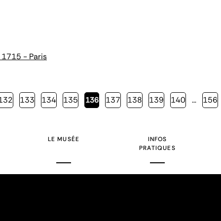
 1715 - Paris
Page
132
Page
133
Page
134
Page
135
Page
136
Page
137
Page
138
Page
139
Page
140
…
Page
156
courante
LE MUSÉE
INFOS
PRATIQUES