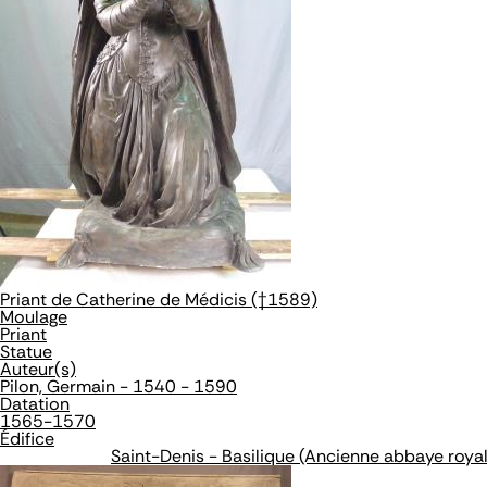
Priant de Catherine de Médicis (†1589)
Moulage
Priant
Statue
Auteur(s)
Pilon, Germain - 1540 - 1590
Datation
1565-1570
Édifice
Saint-Denis - Basilique (Ancienne abbaye roya