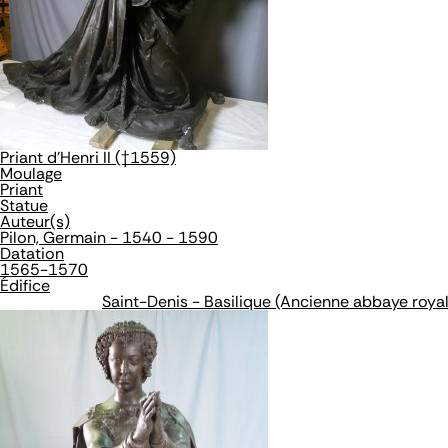
Priant d'Henri II (†1559)
Moulage
Priant
Statue
Auteur(s)
Pilon, Germain - 1540 - 1590
Datation
1565-1570
Édifice
Saint-Denis - Basilique (Ancienne abbaye roya