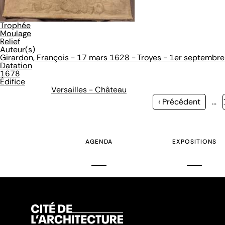
Trophée
Moulage
Relief
Auteur(s)
Girardon, François - 17 mars 1628 - Troyes - 1er septembre
Datation
1678
Édifice
Versailles - Château
Page
‹ Précédent
…
précédente
AGENDA
EXPOSITIONS