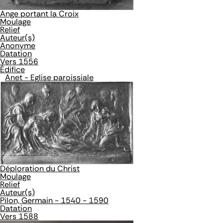
Ange portant la Croix
Moulage
Relief
Auteur(s)
Anonyme
Datation
Vers 1556
Édifice
Anet - Eglise paroissiale
Déploration du Christ
Moulage
Relief
Auteur(s)
Pilon, Germain - 1540 - 1590
Datation
Vers 1588