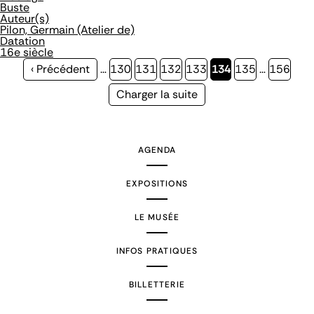
Buste
Auteur(s)
Pilon, Germain (Atelier de)
Datation
16e siècle
Page
‹ Précédent
…
Page
130
Page
131
Page
132
Page
133
Page
134
Page
135
…
Page
156
précédente
courante
Page
Charger la suite
suivante
AGENDA
EXPOSITIONS
LE MUSÉE
INFOS PRATIQUES
BILLETTERIE