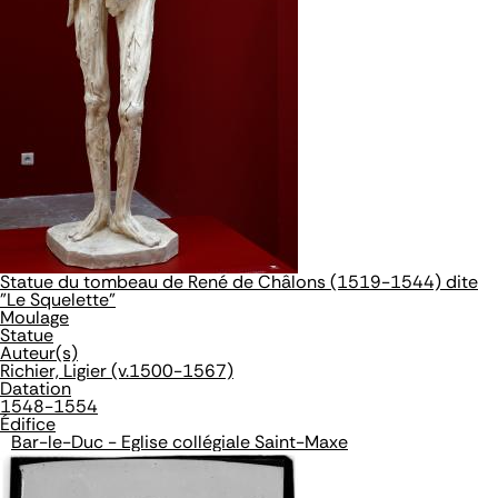
Statue du tombeau de René de Châlons (1519-1544) dite
"Le Squelette"
Moulage
Statue
Auteur(s)
Richier, Ligier (v.1500-1567)
Datation
1548-1554
Édifice
Bar-le-Duc - Eglise collégiale Saint-Maxe