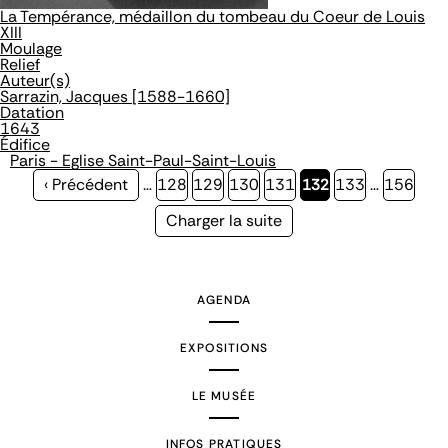
La Tempérance, médaillon du tombeau du Coeur de Louis
XIII
Moulage
Relief
Auteur(s)
Sarrazin, Jacques [1588-1660]
Datation
1643
Édifice
Paris - Eglise Saint-Paul-Saint-Louis
Page
‹ Précédent
…
Page
128
Page
129
Page
130
Page
131
Page
132
Page
133
…
Page
156
précédente
courante
Page
Charger la suite
suivante
AGENDA
EXPOSITIONS
LE MUSÉE
INFOS PRATIQUES