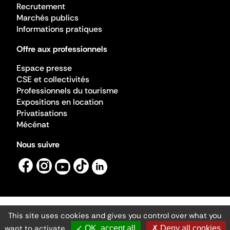
Recrutement
Marchés publics
Informations pratiques
Offre aux professionnels
Espace presse
CSE et collectivités
Professionnels du tourisme
Expositions en location
Privatisations
Mécénat
Nous suivre
This site uses cookies and gives you control over what you
Mentions légales
Gestion des cookies
want to activate
✓ OK, accept all
✗ Deny all cookies
Accessibilité numérique