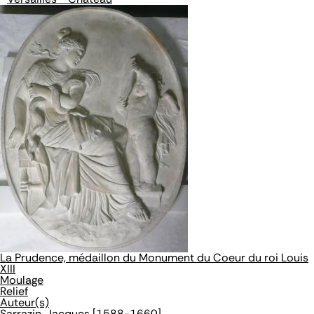
La Prudence, médaillon du Monument du Coeur du roi Louis
XIII
Moulage
Relief
Auteur(s)
Sarrazin, Jacques [1588-1660]