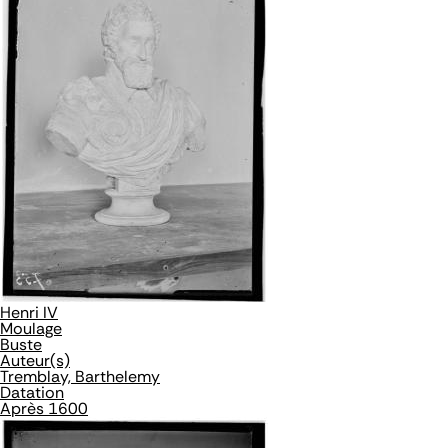
Henri IV
Moulage
Buste
Auteur(s)
Tremblay, Barthelemy
Datation
Après 1600