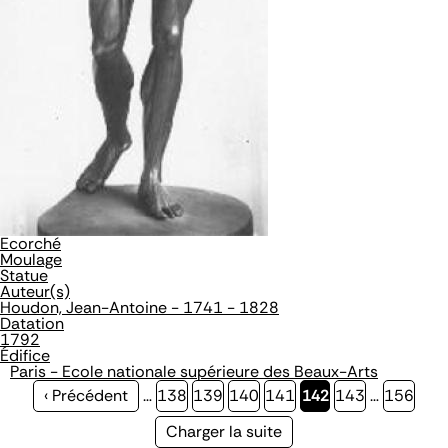
Ecorché
Moulage
Statue
Auteur(s)
Houdon, Jean-Antoine - 1741 - 1828
Datation
1792
Édifice
Paris - Ecole nationale supérieure des Beaux-Arts
Page
‹ Précédent
…
Page
138
Page
139
Page
140
Page
141
Page
142
Page
143
…
Page
156
précédente
courante
Page
Charger la suite