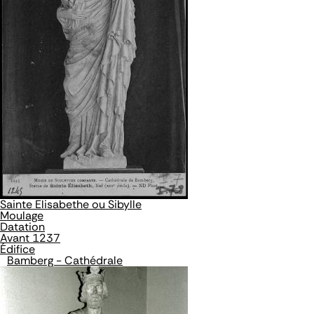
Sainte Elisabethe ou Sibylle
Moulage
Datation
Avant 1237
Édifice
Bamberg - Cathédrale