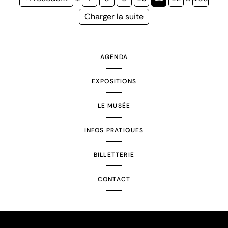
précédente
courante
Page
Charger la suite
suivante
AGENDA
EXPOSITIONS
LE MUSÉE
INFOS PRATIQUES
BILLETTERIE
CONTACT