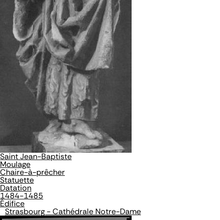
Saint Jean-Baptiste
Moulage
Chaire-à-prêcher
Statuette
Datation
1484-1485
Édifice
Strasbourg - Cathédrale Notre-Dame