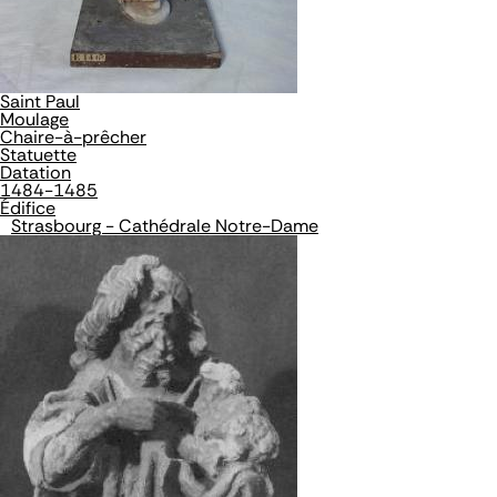
Saint Paul
Moulage
Chaire-à-prêcher
Statuette
Datation
1484-1485
Édifice
Strasbourg - Cathédrale Notre-Dame