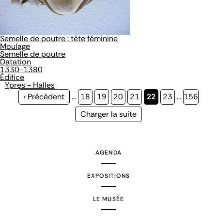
Semelle de poutre : tête féminine
Moulage
Semelle de poutre
Datation
1330-1380
Édifice
Ypres - Halles
Page
‹ Précédent
…
Page
18
Page
19
Page
20
Page
21
Page
22
Page
23
…
Page
156
précédente
courante
Page
Charger la suite
suivante
AGENDA
EXPOSITIONS
LE MUSÉE