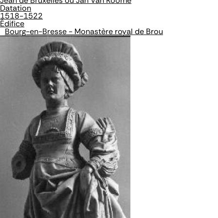
Jean de Bruxelles ou Jan Van Roome
Datation
1518-1522
Édifice
Bourg-en-Bresse - Monastère royal de Brou