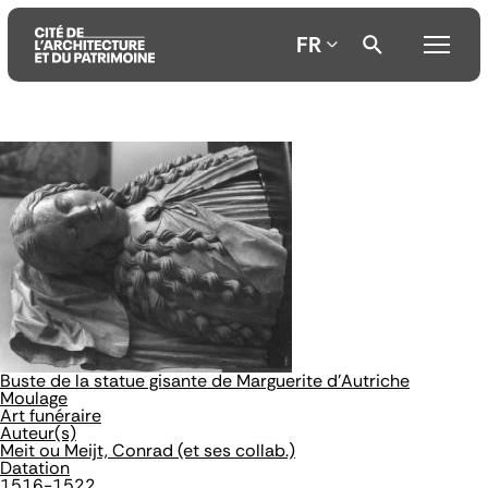
FR
Aller
Aller
Aller
au
au
à
contenu
menu
la
principal
principal
recherche
Buste de la statue gisante de Marguerite d'Autriche
Moulage
Art funéraire
Auteur(s)
Meit ou Meijt, Conrad (et ses collab.)
Datation
1516-1522