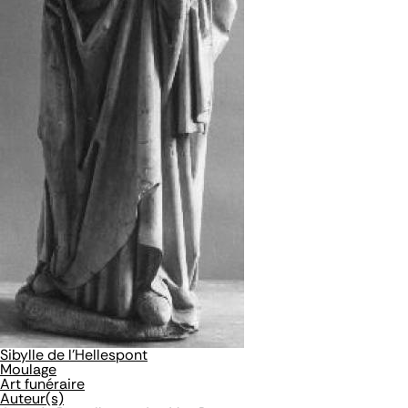
Sibylle de l'Hellespont
Moulage
Art funéraire
Auteur(s)