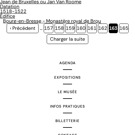
Jean de Bruxelles ou Jan Van Roome
Datation
1518-1522
Édifice
Bourg-en-Bresse - Monastère royal de Brou
Page
‹ Précédent
…
Page
157
Page
158
Page
159
Page
160
Page
161
Page
162
Page
163
Page
165
précédente
courante
Page
Charger la suite
suivante
AGENDA
EXPOSITIONS
LE MUSÉE
INFOS PRATIQUES
BILLETTERIE