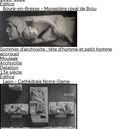
Édifice
Bourg-en-Bresse - Monastère royal de Brou
Sommier d'archivolte : tête d'homme et petit homme
accroupi
Moulage
Archivolte
Datation
13e siècle
Édifice
Laon - Cathédrale Notre-Dame