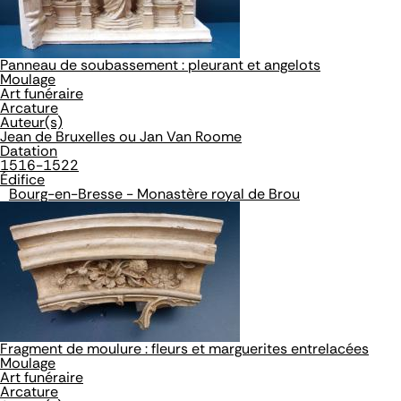
Panneau de soubassement : pleurant et angelots
Moulage
Art funéraire
Arcature
Auteur(s)
Jean de Bruxelles ou Jan Van Roome
Datation
1516-1522
Édifice
Bourg-en-Bresse - Monastère royal de Brou
Fragment de moulure : fleurs et marguerites entrelacées
Moulage
Art funéraire
Arcature