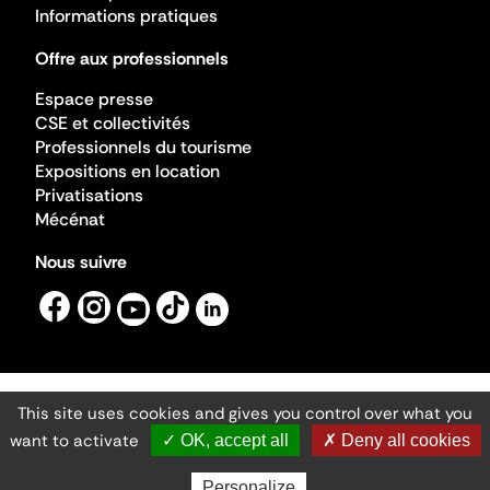
Informations pratiques
Offre aux professionnels
Espace presse
CSE et collectivités
Professionnels du tourisme
Expositions en location
Privatisations
Mécénat
Nous suivre
This site uses cookies and gives you control over what you
Mentions légales
Gestion des cookies
want to activate
✓ OK, accept all
✗ Deny all cookies
Accessibilité numérique
Ministère de la Culture ©2026
- Cité de l'architecture et du patrimoine
Personalize