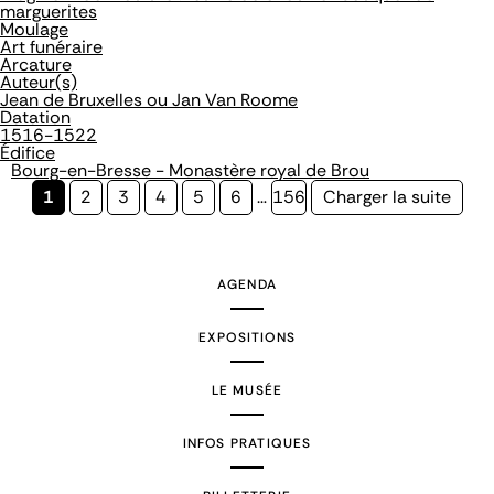
marguerites
Moulage
Art funéraire
Arcature
Auteur(s)
Jean de Bruxelles ou Jan Van Roome
Datation
1516-1522
Édifice
Bourg-en-Bresse - Monastère royal de Brou
Page
1
Page
2
Page
3
Page
4
Page
5
Page
6
…
Page
156
Page
Charger la suite
courante
suivante
AGENDA
EXPOSITIONS
LE MUSÉE
INFOS PRATIQUES