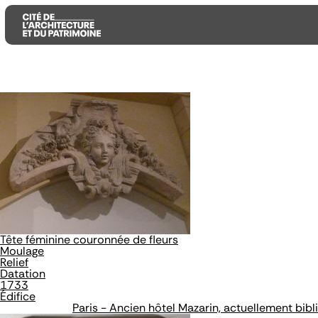
Aller
Aller
Aller
au
au
à
contenu
menu
la
principal
principal
recherche
Tête féminine couronnée de fleurs
Moulage
Relief
Datation
1733
Édifice
Paris - Ancien hôtel Mazarin, actuellement bib