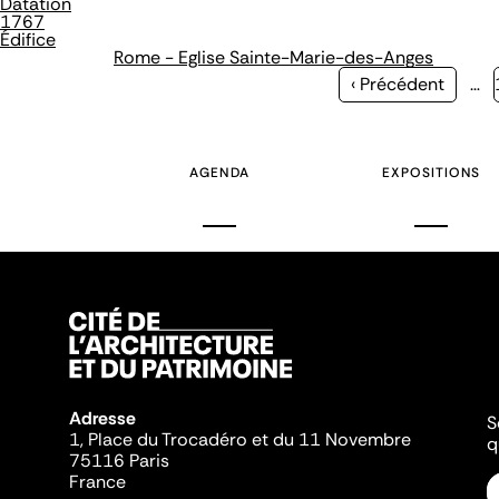
Datation
1767
Édifice
Rome - Eglise Sainte-Marie-des-Anges
Page
‹ Précédent
…
précédente
AGENDA
EXPOSITIONS
Adresse
S
1, Place du Trocadéro et du 11 Novembre
q
75116 Paris
France