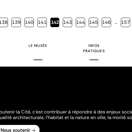
Page
138
Page
139
Page
140
Page
141
Page
142
Page
143
Page
144
Page
145
Page
146
…
Page
157
courante
LE MUSÉE
INFOS
PRATIQUES
outenir la Cité, c'est contribuer à répondre à des enjeux soc
ualité architecturale, l'habitat et la nature en ville, la mixité so
Nous soutenir