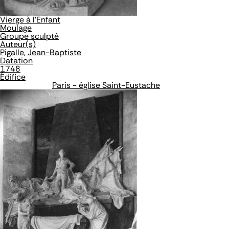
Vierge à l'Enfant
Moulage
Groupe sculpté
Auteur(s)
Pigalle, Jean-Baptiste
Datation
1748
Édifice
Paris - église Saint-Eustache