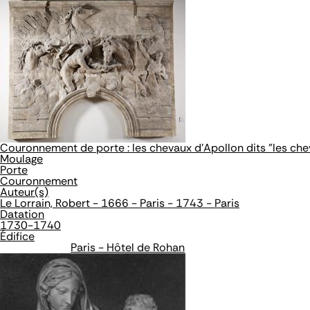
Couronnement de porte : les chevaux d'Apollon dits "les chev
Moulage
Porte
Couronnement
Auteur(s)
Le Lorrain, Robert - 1666 - Paris - 1743 - Paris
Datation
1730-1740
Édifice
Paris - Hôtel de Rohan