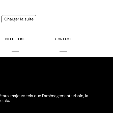
Page
Charger la suite
suivante
BILLETTERIE
CONTACT
iétaux majeurs tels que l'aménagement urbain, la
ciale.