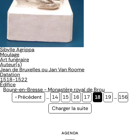
Sibylle Agrippa
Moulage
Art funéraire
Auteur(s)
Jean de Bruxelles ou Jan Van Roome
Datation
1518-1522
Édifice
Bourg-en-Bresse - Monastère royal de Brou
Page
‹ Précédent
…
Page
14
Page
15
Page
16
Page
17
Page
18
Page
19
…
Page
156
précédente
courante
Page
Charger la suite
suivante
AGENDA