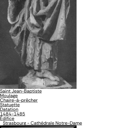
Saint Jean-Baptiste
Moulage
Chaire-à-prêcher
Statuette
Datation
1484-1485
Édifice
Strasbourg - Cathédrale Notre-Dame