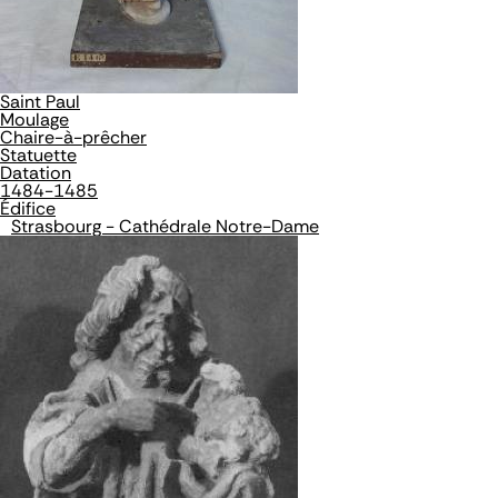
Saint Paul
Moulage
Chaire-à-prêcher
Statuette
Datation
1484-1485
Édifice
Strasbourg - Cathédrale Notre-Dame