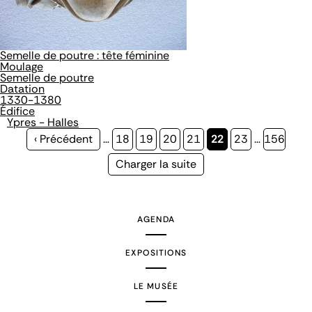
Semelle de poutre : tête féminine
Moulage
Semelle de poutre
Datation
1330-1380
Édifice
Ypres - Halles
Page
‹ Précédent
…
Page
18
Page
19
Page
20
Page
21
Page
22
Page
23
…
Page
156
précédente
courante
Page
Charger la suite
suivante
AGENDA
EXPOSITIONS
LE MUSÉE