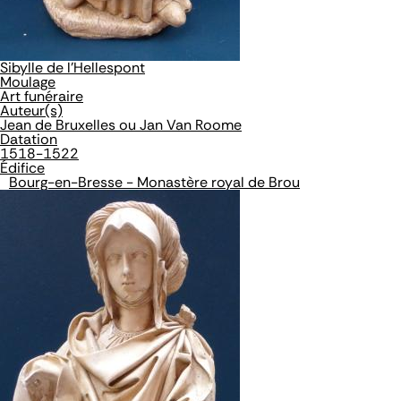
Sibylle de l'Hellespont
Moulage
Art funéraire
Auteur(s)
Jean de Bruxelles ou Jan Van Roome
Datation
1518-1522
Édifice
Bourg-en-Bresse - Monastère royal de Brou