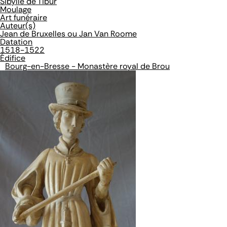
Sibylle de Tibur
Moulage
Art funéraire
Auteur(s)
Jean de Bruxelles ou Jan Van Roome
Datation
1518-1522
Édifice
Bourg-en-Bresse - Monastère royal de Brou