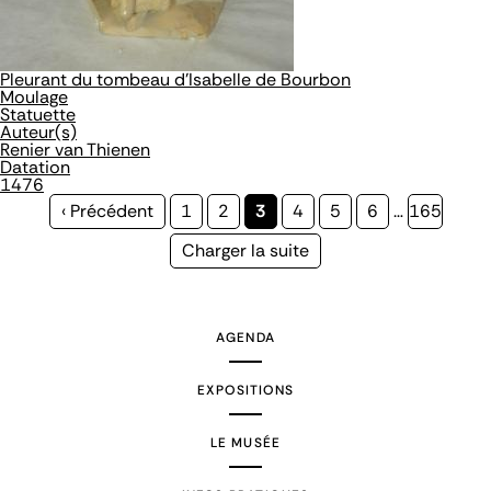
Pleurant du tombeau d'Isabelle de Bourbon
Moulage
Statuette
Auteur(s)
Renier van Thienen
Datation
1476
Page
‹ Précédent
Page
1
Page
2
Page
3
Page
4
Page
5
Page
6
…
Page
165
précédente
courante
Page
Charger la suite
suivante
AGENDA
EXPOSITIONS
LE MUSÉE