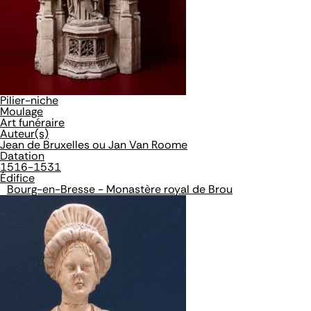
Pilier-niche
Moulage
Art funéraire
Auteur(s)
Jean de Bruxelles ou Jan Van Roome
Datation
1516-1531
Édifice
Bourg-en-Bresse - Monastère royal de Brou