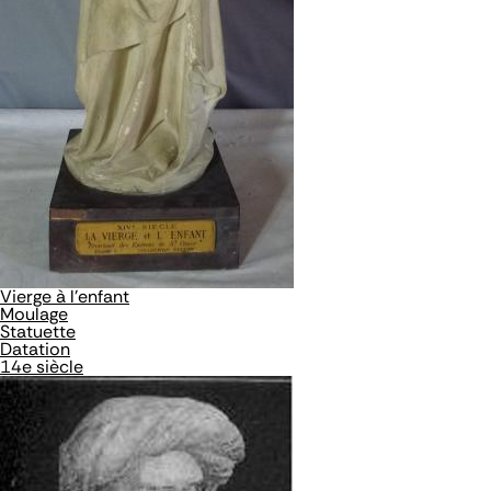
Vierge à l'enfant
Moulage
Statuette
Datation
14e siècle