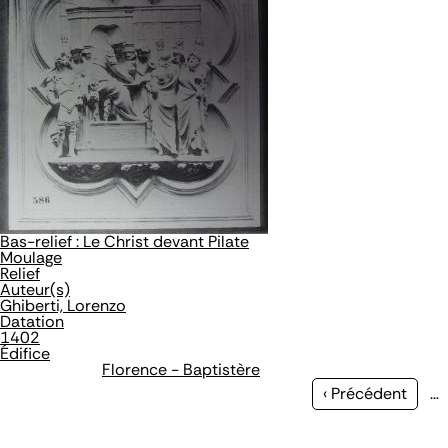
Bas-relief : Le Christ devant Pilate
Moulage
Relief
Auteur(s)
Ghiberti, Lorenzo
Datation
1402
Édifice
Florence - Baptistère
Page
‹ Précédent
…
précédente