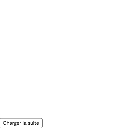
Page
Charger la suite
suivante