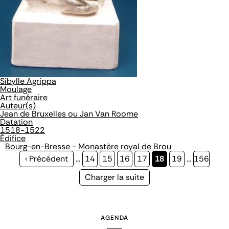
Sibylle Agrippa
Moulage
Art funéraire
Auteur(s)
Jean de Bruxelles ou Jan Van Roome
Datation
1518-1522
Édifice
Bourg-en-Bresse - Monastère royal de Brou
Page
‹ Précédent
…
Page
14
Page
15
Page
16
Page
17
Page
18
Page
19
…
Page
156
précédente
courante
Page
Charger la suite
suivante
AGENDA