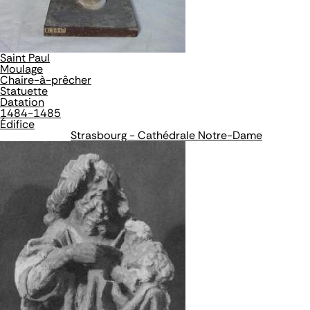
Saint Paul
Moulage
Chaire-à-prêcher
Statuette
Datation
1484-1485
Édifice
Strasbourg - Cathédrale Notre-Dame