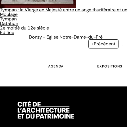
Tympan : la Vierge en Majesté entre un ange thuriféraire et 
Moulage
Tympan
Datation
2e moitié du 12e siècle
Édifice
Donzy - Eglise Notre-Dame-du-Pré
Page
‹ Précédent
…
précédente
AGENDA
EXPOSITIONS