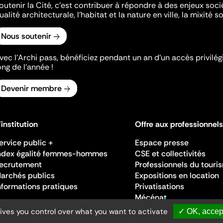
outenir la Cité, c'est contribuer à répondre à des enjeux soc
ualité architecturale, l'habitat et la nature en ville, la mixité so
Nous soutenir
vec l’Archi pass, bénéficiez pendant un an d’un accès privilégi
ong de l’année !
Devenir membre
'institution
Offre aux professionnels
ervice public +
Espace presse
ndex égalité femmes-hommes
CSE et collectivités
ecrutement
Professionnels du touri
archés publics
Expositions en location
nformations pratiques
Privatisations
Mécénat
gives you control over what you want to activate
✓ OK, accept