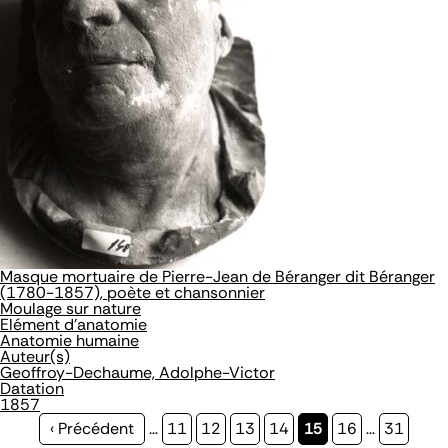
Masque mortuaire de Pierre-Jean de Béranger dit Béranger
(1780-1857), poète et chansonnier
Moulage sur nature
Elément d'anatomie
Anatomie humaine
Auteur(s)
Geoffroy-Dechaume, Adolphe-Victor
Datation
1857
Page
‹ Précédent
…
Page
11
Page
12
Page
13
Page
14
Page
15
Page
16
…
Page
31