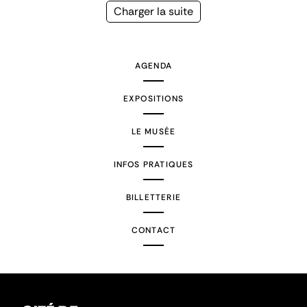
précédente
courante
Page
Charger la suite
suivante
AGENDA
EXPOSITIONS
LE MUSÉE
INFOS PRATIQUES
BILLETTERIE
CONTACT