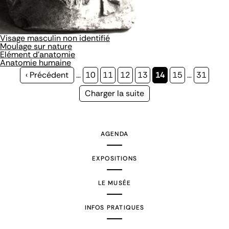
Visage masculin non identifié
Moulage sur nature
Elément d'anatomie
Anatomie humaine
Page
‹ Précédent
…
Page
10
Page
11
Page
12
Page
13
Page
14
Page
15
…
Page
31
précédente
courante
Page
Charger la suite
suivante
AGENDA
EXPOSITIONS
LE MUSÉE
INFOS PRATIQUES