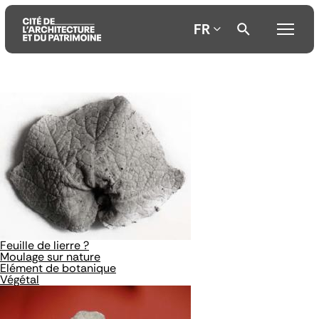
FR
Aller
Aller
Aller
au
au
à
contenu
menu
la
principal
principal
recherche
Feuille de lierre ?
Moulage sur nature
Elément de botanique
Végétal