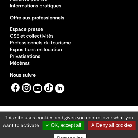
Informations pratiques
Offre aux professionnels
Espace presse
CSE et collectivités
Professionnels du tourisme
Expositions en location
Privatisations
Mécénat
Nous suivre
This site uses cookies and gives you control over what you
Mentions légales
Gestion des cookies
want to activate
✓ OK, accept all
✗ Deny all cookies
Accessibilité numérique
Ministère de la Culture ©2026
- Cité de l'architecture et du patrimoine