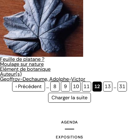
Feuille de platane ?
Moulage sur nature
Elément de botanique
Auteur(s)
Geoffroy-Dechaume, Adolphe-Victor
Page
‹ Précédent
…
Page
8
Page
9
Page
10
Page
11
Page
12
Page
13
…
Page
31
précédente
courante
Page
Charger la suite
suivante
AGENDA
EXPOSITIONS