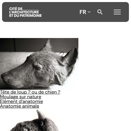
FR
Aller
Aller
Aller
au
au
à
contenu
menu
la
principal
principal
recherche
Tête de loup ? ou de chien ?
Moulage sur nature
Elément d'anatomie
Anatomie animale