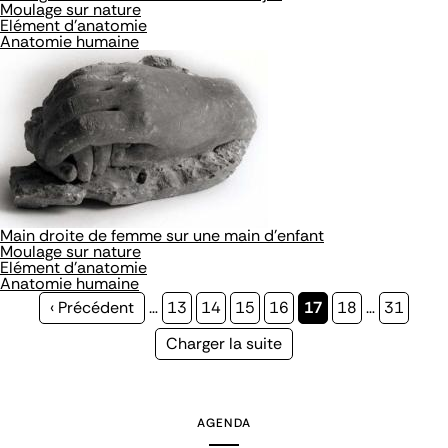
Moulage sur nature
Elément d'anatomie
Anatomie humaine
Main droite de femme sur une main d'enfant
Moulage sur nature
Elément d'anatomie
Anatomie humaine
Page
‹ Précédent
…
Page
13
Page
14
Page
15
Page
16
Page
17
Page
18
…
Page
31
précédente
courante
Page
Charger la suite
suivante
AGENDA