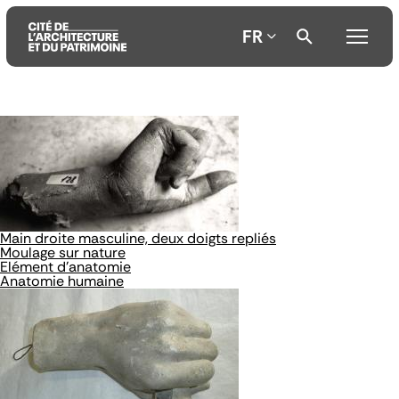
FR
Aller
Aller
Aller
au
au
à
contenu
menu
la
principal
principal
recherche
Main droite masculine, deux doigts repliés
Moulage sur nature
Elément d'anatomie
Anatomie humaine