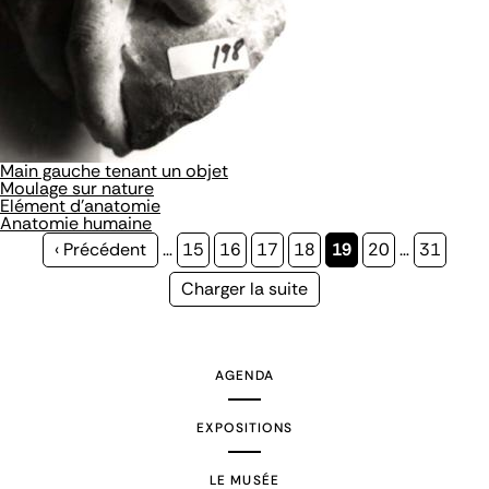
Main gauche tenant un objet
Moulage sur nature
Elément d'anatomie
Anatomie humaine
Page
‹ Précédent
…
Page
15
Page
16
Page
17
Page
18
Page
19
Page
20
…
Page
31
précédente
courante
Page
Charger la suite
suivante
AGENDA
EXPOSITIONS
LE MUSÉE