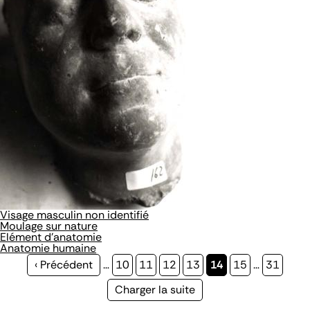
Visage masculin non identifié
Moulage sur nature
Elément d'anatomie
Anatomie humaine
Page
‹ Précédent
…
Page
10
Page
11
Page
12
Page
13
Page
14
Page
15
…
Page
31
précédente
courante
Page
Charger la suite