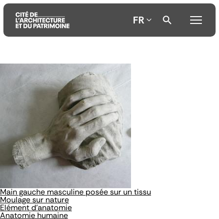
FR
Aller
Aller
Aller
au
au
à
contenu
menu
la
principal
principal
recherche
Main gauche masculine posée sur un tissu
Moulage sur nature
Elément d'anatomie
Anatomie humaine