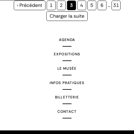
Page
‹ Précédent
Page
1
Page
2
Page
3
Page
4
Page
5
Page
6
…
Page
31
précédente
courante
Page
Charger la suite
suivante
AGENDA
EXPOSITIONS
LE MUSÉE
INFOS PRATIQUES
BILLETTERIE
CONTACT