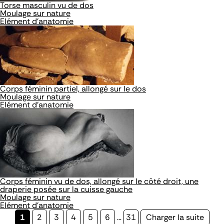
Torse masculin vu de dos
Moulage sur nature
Elément d'anatomie
Corps féminin partiel, allongé sur le dos
Moulage sur nature
Elément d'anatomie
Corps féminin vu de dos, allongé sur le côté droit, une
draperie posée sur la cuisse gauche
Moulage sur nature
Elément d'anatomie
Page
1
Page
2
Page
3
Page
4
Page
5
Page
6
…
Page
31
Page
Charger la suite