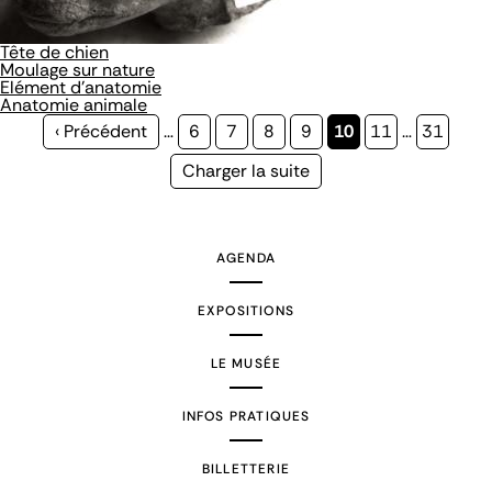
Tête de chien
Moulage sur nature
Elément d'anatomie
Anatomie animale
Page
‹ Précédent
…
Page
6
Page
7
Page
8
Page
9
Page
10
Page
11
…
Page
31
précédente
courante
Page
Charger la suite
suivante
AGENDA
EXPOSITIONS
LE MUSÉE
INFOS PRATIQUES
BILLETTERIE