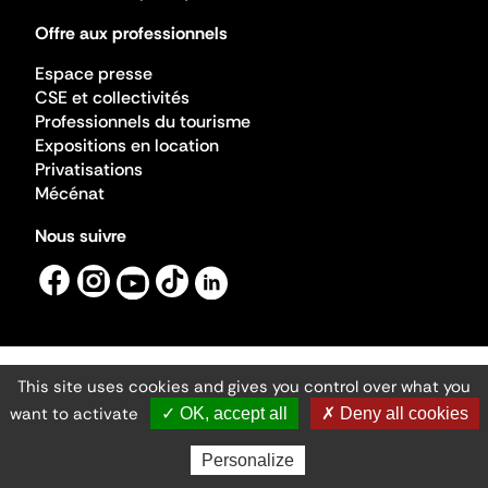
Offre aux professionnels
Espace presse
CSE et collectivités
Professionnels du tourisme
Expositions en location
Privatisations
Mécénat
Nous suivre
This site uses cookies and gives you control over what you
Mentions légales
Gestion des cookies
want to activate
✓ OK, accept all
✗ Deny all cookies
Accessibilité numérique
Ministère de la Culture ©2026
- Cité de l'architecture et du patrimoine
Personalize