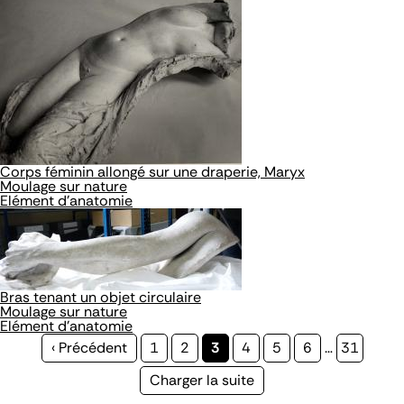
Corps féminin allongé sur une draperie, Maryx
Moulage sur nature
Elément d'anatomie
Bras tenant un objet circulaire
Moulage sur nature
Elément d'anatomie
Page
‹ Précédent
Page
1
Page
2
Page
3
Page
4
Page
5
Page
6
…
Page
31
précédente
courante
Page
Charger la suite